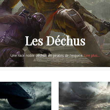
Les Vex & le Jardin
atures robotiques et un jardin aux origines et objectifs mystérieux.
Li