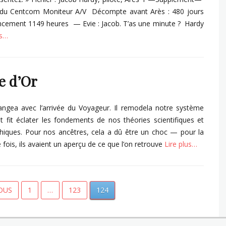
 du Centcom Moniteur A/V Décompte avant Arès : 480 jours
ncement 1149 heures — Evie : Jacob. T’as une minute ? Hardy
us…
s
e d’Or
ngea avec l’arrivée du Voyageur. Il remodela notre système
et fit éclater les fondements de nos théories scientifiques et
hiques. Pour nos ancêtres, cela a dû être un choc — pour la
 fois, ils avaient un aperçu de ce que l’on retrouve
Lire plus…
s
gation
PAGE
PAGE
PAGE
OUS
1
…
123
124
cles