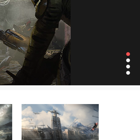
•
•
•
•
re plus...