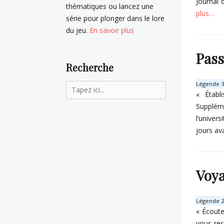
Journal d
thématiques ou lancez une
plus…
série pour plonger dans le lore
du jeu.
En savoir plus
Categorie
I
Pass
t
Recherche
e
m
Légende 3 
Search
s
« Établ
Tags
for:
Supplém
A
l’univer
r
è
jours av
s
1
Categorie
I
Voya
t
e
m
Légende 2 
s
« Écoute
Tags
vous res