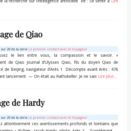
e la recherche sur l’intelligence artificielle Re : Se sentir à
Lire
s
age de Qiao
sur 20 de la série
Le premier contact avec le Voyageur
issez le lien entre vous, la compassion et le savoir. »
ent de Qiao Journal d’Ulysses Qiao, fils du doyen Qiao de
sité de Beijing, navigateur d’Arès 1 Décompte avant Arès : 476
ant lancement — On était au Rathskeller. Je ne sais
Lire plus…
s
ge de Hardy
sur 20 de la série
Le premier contact avec le Voyageur
z attentivement ces avertissements profonds et lointains que
sentez. » Fichier : Jacob Hardy, pilote, Arès 1 —Supplément—