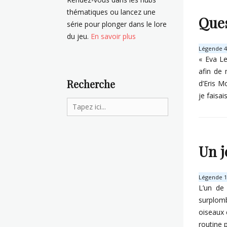
thématiques ou lancez une
Ques
série pour plonger dans le lore
du jeu.
En savoir plus
Légende 4 
« Eva Le
afin de 
Recherche
d’Eris M
je faisai
Search
for:
Categorie
D
é
Un j
l
i
c
Légende 17
e
L’un de 
s
surplomb
d
oiseaux e
e
l
routine 