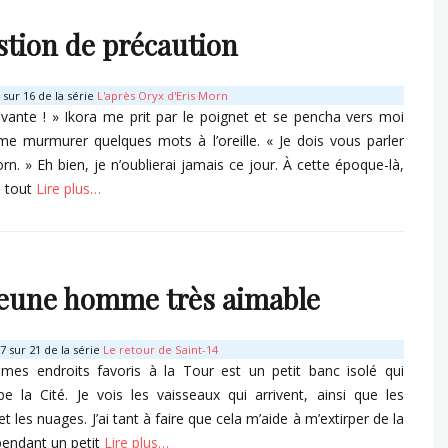
tion de précaution
sur 16 de la série
L'après Oryx d'Eris Morn
vante ! » Ikora me prit par le poignet et se pencha vers moi
me murmurer quelques mots à l’oreille. « Je dois vous parler
orn. » Eh bien, je n’oublierai jamais ce jour. À cette époque-là,
s tout
Lire plus…
s
eune homme très aimable
 sur 21 de la série
Le retour de Saint-14
mes endroits favoris à la Tour est un petit banc isolé qui
e la Cité. Je vois les vaisseaux qui arrivent, ainsi que les
t les nuages. J’ai tant à faire que cela m’aide à m’extirper de la
pendant un petit
Lire plus…