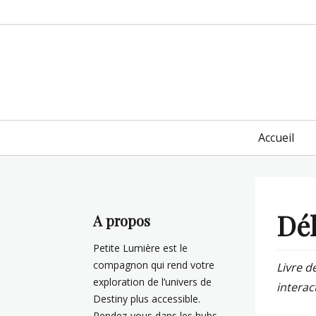
Primary
Accueil
menu
Dél
A propos
Petite Lumière est le
compagnon qui rend votre
Livre d
exploration de l’univers de
interac
Destiny plus accessible.
Rendez-vous dans les hubs