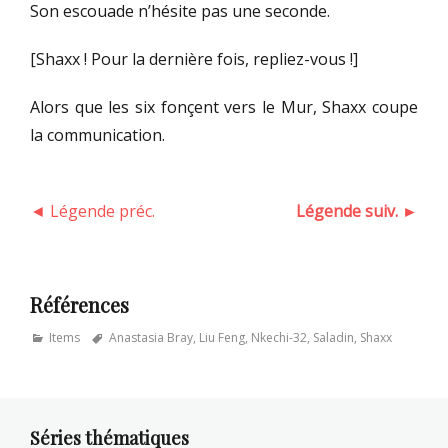
Son escouade n’hésite pas une seconde.
[Shaxx ! Pour la dernière fois, repliez-vous !]
Alors que les six fonçent vers le Mur, Shaxx coupe
la communication.
◄ Légende préc.
Légende suiv. ►
Références
Categories
Tags
Items
Anastasia Bray
,
Liu Feng
,
Nkechi-32
,
Saladin
,
Shaxx
Séries thématiques