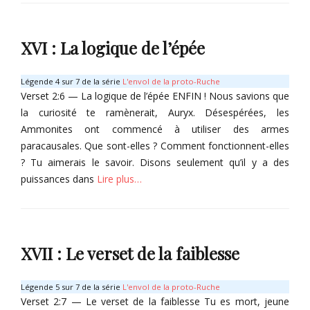
O
r
Categories
Tags
r
T
y
S
o
XVI : La logique de l’épée
x
a
m
v
e
a
s
Légende 4 sur 7 de la série
L'envol de la proto-Ruche
t
d
Verset 2:6 — La logique de l’épée ENFIN ! Nous savions que
h
u
la curiosité te ramènerait, Auryx. Désespérées, les
û
m
Ammonites ont commencé à utiliser des armes
n
a
paracausales. Que sont-elles ? Comment fonctionnent-elles
,
l
T
? Tu aimerais le savoir. Disons seulement qu’il y a des
h
a
e
puissances dans
Lire plus…
o
u
x
r
Categories
,
Tags
T
V
D
o
o
XVII : Le verset de la faiblesse
i
m
y
e
e
a
u
s
Légende 5 sur 7 de la série
L'envol de la proto-Ruche
g
x
d
Verset 2:7 — Le verset de la faiblesse Tu es mort, jeune
e
-