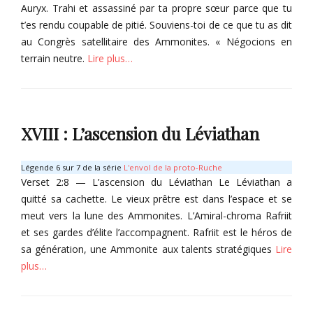
u
Auryx. Trahi et assassiné par ta propre sœur parce que tu
u
v
m
t’es rendu coupable de pitié. Souviens-toi de ce que tu as dit
r
e
a
au Congrès satellitaire des Ammonites. « Négocions en
r
l
s
terrain neutre.
Lire plus…
h
,
e
O
Categories
u
r
r
T
y
Tags
o
XVIII : L’ascension du Léviathan
x
L
m
,
o
e
S
g
s
Légende 6 sur 7 de la série
L'envol de la proto-Ruche
a
i
d
Verset 2:8 — L’ascension du Léviathan Le Léviathan a
v
q
u
quitté sa cachette. Le vieux prêtre est dans l’espace et se
a
u
m
meut vers la lune des Ammonites. L’Amiral-chroma Rafriit
t
e
a
et ses gardes d’élite l’accompagnent. Rafriit est le héros de
h
d
l
û
sa génération, une Ammonite aux talents stratégiques
Lire
e
h
n
l
e
plus…
,
'
u
T
é
r
Categories
a
Tags
p
T