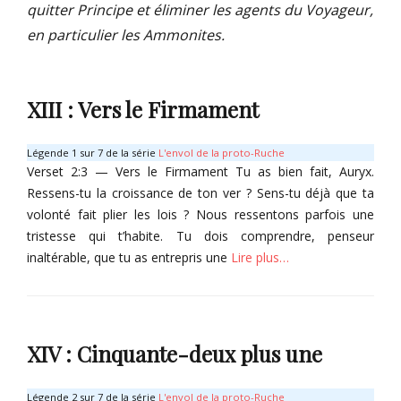
quitter Principe et éliminer les agents du Voyageur,
en particulier les Ammonites.
XIII : Vers le Firmament
Légende 1 sur 7 de la série
L'envol de la proto-Ruche
Verset 2:3 — Vers le Firmament Tu as bien fait, Auryx.
Ressens-tu la croissance de ton ver ? Sens-tu déjà que ta
volonté fait plier les lois ? Nous ressentons parfois une
tristesse qui t’habite. Tu dois comprendre, penseur
inaltérable, que tu as entrepris une
Lire plus…
Categories
T
o
XIV : Cinquante-deux plus une
m
e
s
Légende 2 sur 7 de la série
L'envol de la proto-Ruche