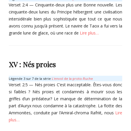
d
Verset 2:4 — Cinquante-deux plus une Bonne nouvelle. Les
u
cinquante-deux lunes du Principe hébergent une civilisation
m
intersidérale bien plus sophistiquée que tout ce que nous
a
avons connu jusqu’à présent. Le navire de Taox a fui vers la
l
grande lune de glace, où une race de
Lire plus…
h
e
Categories
u
r
T
Tags
o
XV : Nés proies
D
m
i
e
e
s
Légende 3 sur 7 de la série
L'envol de la proto-Ruche
u
d
Verset 2:5 — Nés proies C’est inacceptable. Êtes-vous donc
x
u
si faibles ? Nés proies et condamnés à mourir sous les
-
m
griffes d’un prédateur? Le manque de détermination de la
v
a
part d’Auryx nous condamne à la catastrophe. La flotte des
e
l
Ammonites, conduite par l’Amiral-chroma Rafriit, nous
Lire
r
h
s
e
plus…
,
u