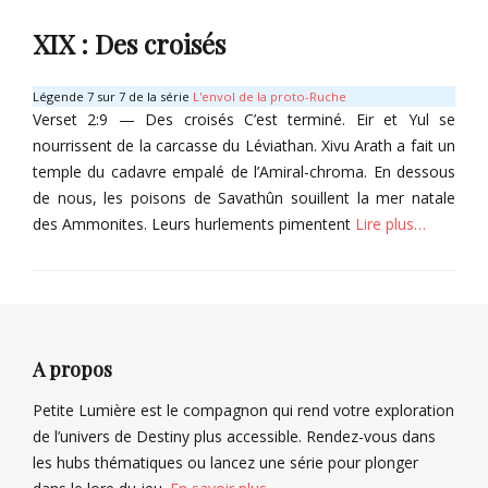
o
é
D
o
x
XIX : Des croisés
e
i
m
,
,
e
e
X
O
u
s
Légende 7 sur 7 de la série
L'envol de la proto-Ruche
i
r
x
d
Verset 2:9 — Des croisés C’est terminé. Eir et Yul se
v
y
-
u
nourrissent de la carcasse du Léviathan. Xivu Arath a fait un
u
x
v
m
temple du cadavre empalé de l’Amiral-chroma. En dessous
A
,
e
a
r
de nous, les poisons de Savathûn souillent la mer natale
S
r
l
a
a
s
des Ammonites. Leurs hurlements pimentent
Lire plus…
h
t
v
,
e
h
a
L
Categories
u
t
o
r
T
h
g
Tags
o
û
i
D
m
n
q
i
e
A propos
,
u
e
s
V
e
u
d
Petite Lumière est le compagnon qui rend votre exploration
o
d
x
u
de l’univers de Destiny plus accessible. Rendez-vous dans
y
e
-
m
les hubs thématiques ou lancez une série pour plonger
a
l
v
a