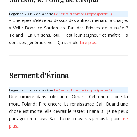
n
s
Légende 2 sur 7 de la série
Le 1er raid contre Cropta (partie 1)
c
« Une épée s’élève au dessus des autres, menant la charge.
r
» Vell : Donc ce Sardon est l’un des Princes de la nuée ?
i
Toland : En un sens, oui. Il est leur seigneur et maître. Ils
p
sont ses généraux. Vell : Ça semble
Lire plus…
t
i
Categories
o
G
n
r
s
Serment d’Ériana
i
(
m
i
o
n
Légende 3 sur 7 de la série
Le 1er raid contre Cropta (partie 1)
i
g
Une lumière dans l’obscurité. Omar : Cet endroit pue la
r
a
mort. Toland : Pire encore. La renaissance. Sai : Quand une
e
m
chose est morte, elle devrait le rester. Eriana-3 : Je ne peux
Tags
e
partager un tel avis. Sai : Tu ne trouveras jamais la paix
Lire
E
)
plus…
r
Tags
i
E