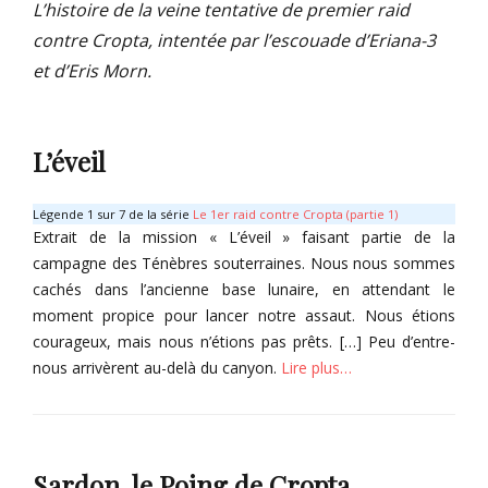
L’histoire de la veine tentative de premier raid
contre Cropta, intentée par l’escouade d’Eriana-3
et d’Eris Morn.
L’éveil
Légende 1 sur 7 de la série
Le 1er raid contre Cropta (partie 1)
Extrait de la mission « L’éveil » faisant partie de la
campagne des Ténèbres souterraines. Nous nous sommes
cachés dans l’ancienne base lunaire, en attendant le
moment propice pour lancer notre assaut. Nous étions
courageux, mais nous n’étions pas prêts. […] Peu d’entre-
nous arrivèrent au-delà du canyon.
Lire plus…
Categories
T
r
Sardon, le Poing de Cropta
a