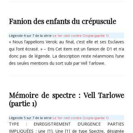
Categories
a
r
n
I
i
a
t
s
Fanion des enfants du crépuscule
-
e
M
3
m
o
,
s
r
Légende 4 sur 7 de la série
Le 1er raid contre Cropta (partie 1)
Tags
E
n
« Nous l’appelions Verok; au final, c’est elle et ses Esclaves
r
E
qui l’ont écrasé. » – Eris Cet item est un fanion de D1 et n’a
i
r
donc pas de légende. La description reste néanmoins l’une
s
i
des seules mentions du sort subi par Vell Tarlowe.
M
a
o
n
Categories
r
a
I
n
-
t
,
3
Mémoire de spectre : Vell Tarlowe
e
O
,
m
(partie 1)
m
E
s
a
r
r
i
Légende 5 sur 7 de la série
Le 1er raid contre Cropta (partie 1)
A
s
TYPE : ENREGISTREMENT D’URGENCE PARTIES
g
M
IMPLIQUÉES : une [1]. Une [1] de type Spectre, désignée
a
o