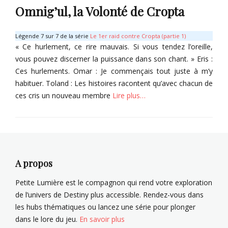
o
Omnig’ul, la Volonté de Cropta
l
a
l
l
n
a
T
s
Légende 7 sur 7 de la série
Le 1er raid contre Cropta (partie 1)
n
a
c
« Ce hurlement, ce rire mauvais. Si vous tendez l’oreille,
d
r
r
vous pouvez discerner la puissance dans son chant. » Eris :
,
l
i
Ces hurlements. Omar : Je commençais tout juste à m’y
V
o
p
e
habituer. Toland : Les histoires racontent qu’avec chacun de
w
t
l
ces cris un nouveau membre
Lire plus…
e
i
l
o
T
Categories
n
a
s
G
r
(
r
l
i
i
o
n
m
A propos
w
g
o
e
a
i
Petite Lumière est le compagnon qui rend votre exploration
m
r
de l’univers de Destiny plus accessible. Rendez-vous dans
e
e
les hubs thématiques ou lancez une série pour plonger
Tags
)
dans le lore du jeu.
En savoir plus
E