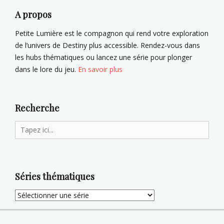
t
r
i
A propos
r
c
i
l
Petite Lumière est le compagnon qui rend votre exploration
v
e
de l’univers de Destiny plus accessible. Rendez-vous dans
é
s
les hubs thématiques ou lancez une série pour plonger
e
B
dans le lore du jeu.
En savoir plus
(
.
S
n
1
e
1
t
Recherche
)
Tags
Tags
Search
B
B
a
for:
a
n
n
s
s
h
Séries thématiques
h
e
e
e
e
-
-
4
4
4