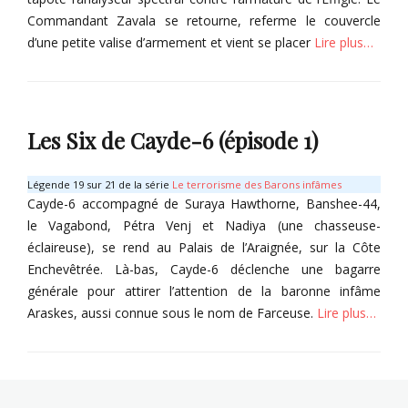
Commandant Zavala se retourne, referme le couvercle
d’une petite valise d’armement et vient se placer
Lire plus…
Categories
I
t
Les Six de Cayde-6 (épisode 1)
e
m
s
Légende 19 sur 21 de la série
Le terrorisme des Barons infâmes
,
Cayde-6 accompagné de Suraya Hawthorne, Banshee-44,
S
le Vagabond, Pétra Venj et Nadiya (une chasseuse-
a
éclaireuse), se rend au Palais de l’Araignée, sur la Côte
i
Enchevêtrée. Là-bas, Cayde-6 déclenche une bagarre
s
générale pour attirer l’attention de la baronne infâme
o
n
Araskes, aussi connue sous le nom de Farceuse.
Lire plus…
d
e
Categories
l
A
'
r
A