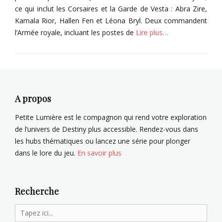
ce qui inclut les Corsaires et la Garde de Vesta : Abra Zire,
Kamala Rior, Hallen Fen et Léona Bryl. Deux commandent
l’Armée royale, incluant les postes de
Lire plus…
Categories
G
r
i
m
A propos
o
i
Petite Lumière est le compagnon qui rend votre exploration
r
de l’univers de Destiny plus accessible. Rendez-vous dans
e
les hubs thématiques ou lancez une série pour plonger
Tags
dans le lore du jeu.
En savoir plus
A
b
r
a
Recherche
Z
Search
i
r
for: