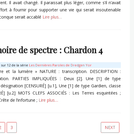
ent. Il avait changé. Il paraissait plus léger, comme s’il n’avait
fort à fournir pour supporter une vie qui serait insoutenable
conque serait accablé
Lire plus…
s
ire de spectre : Chardon 4
sur 12 de la série
Les Dernières Paroles de Dredgen Yor
re et la lumière » NATURE : transcription. DESCRIPTION :
ation. PARTIES IMPLIQUÉES : Deux [2]. Une [1] de type
 désignation [CENSURÉ] [u.1], Une [1] de type Gardien, classe
É] [u.2] MOTS CLEFS ASSOCIÉS : Les Terres esquintées ;
rête de l’infortune ;
Lire plus…
s
PAGE
PAGE
2
3
NEXT
gation