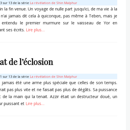
 sur 13 de la série
La révélation de Shin Malphur
in la fin venue. Un voyage de nulle part jusqu’ici, de ma vie à la
e n’ai jamais dit cela à quiconque, pas même à Teben, mais je
s entendu le premier murmure sur le vaisseau de Yor en
nt ses écrits.
Lire plus…
s
lat de l’éclosion
 sur 13 de la série
La révélation de Shin Malphur
 jamais été une arme plus spéciale que celles de son temps.
irait pas plus vite et ne faisait pas plus de dégâts. Sa puissance
it de la main qui la tenait. Azzir était un destructeur doué, un
r puissant et
Lire plus…
s