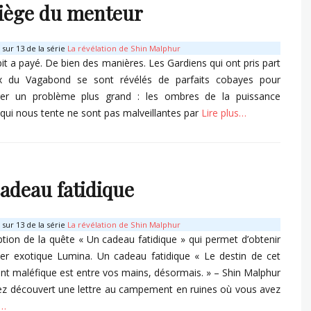
iège du menteur
sur 13 de la série
La révélation de Shin Malphur
t a payé. De bien des manières. Les Gardiens qui ont pris part
x du Vagabond se sont révélés de parfaits cobayes pour
er un problème plus grand : les ombres de la puissance
qui nous tente ne sont pas malveillantes par
Lire plus…
s
adeau fatidique
sur 13 de la série
La révélation de Shin Malphur
ption de la quête « Un cadeau fatidique » qui permet d’obtenir
ver exotique Lumina. Un cadeau fatidique « Le destin de cet
nt maléfique est entre vos mains, désormais. » – Shin Malphur
z découvert une lettre au campement en ruines où vous avez
s…