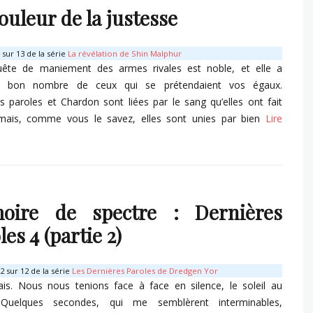
ouleur de la justesse
sur 13 de la série
La révélation de Shin Malphur
uête de maniement des armes rivales est noble, et elle a
é bon nombre de ceux qui se prétendaient vos égaux.
s paroles et Chardon sont liées par le sang qu’elles ont fait
 mais, comme vous le savez, elles sont unies par bien
Lire
s
oire de spectre : Dernières
les 4 (partie 2)
 sur 12 de la série
Les Dernières Paroles de Dredgen Yor
is. Nous nous tenions face à face en silence, le soleil au
 Quelques secondes, qui me semblèrent interminables,