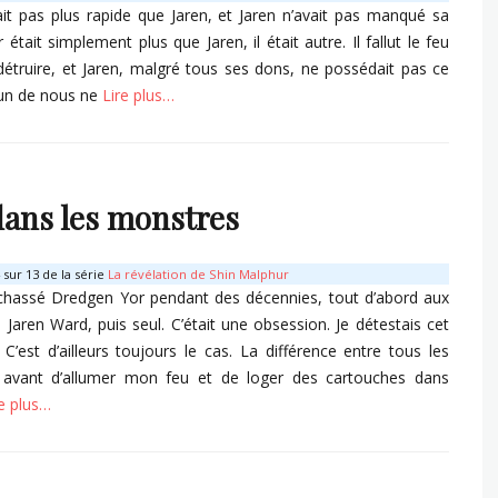
ait pas plus rapide que Jaren, et Jaren n’avait pas manqué sa
r était simplement plus que Jaren, il était autre. Il fallut le feu
détruire, et Jaren, malgré tous ses dons, ne possédait pas ce
cun de nous ne
Lire plus…
s
dans les monstres
sur 13 de la série
La révélation de Shin Malphur
rchassé Dredgen Yor pendant des décennies, tout d’abord aux
 Jaren Ward, puis seul. C’était une obsession. Je détestais cet
’est d’ailleurs toujours le cas. La différence entre tous les
s avant d’allumer mon feu et de loger des cartouches dans
re plus…
s