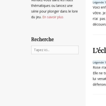
Légende 13
thématiques ou lancez une
Voici enf
série pour plonger dans le lore
vôtre. J
du jeu.
En savoir plus
n’ai pa
découvra
Categorie
Recherche
R
i
Search
L’éc
e
for:
n
n
Légende 11
e
Rose n’a
s
Elle ne t
e
lui vena
t
e
défenseu
r
m
Categorie
i
R
n
i