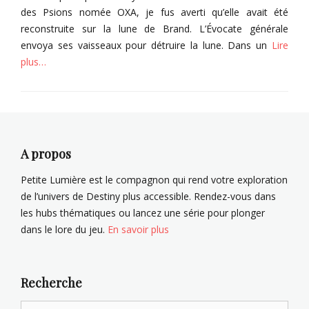
des Psions nomée OXA, je fus averti qu’elle avait été
reconstruite sur la lune de Brand. L’Évocate générale
envoya ses vaisseaux pour détruire la lune. Dans un
Lire
plus…
Categories
C
o
l
l
A propos
e
c
Petite Lumière est le compagnon qui rend votre exploration
t
de l’univers de Destiny plus accessible. Rendez-vous dans
o
les hubs thématiques ou lancez une série pour plonger
r
dans le lore du jeu.
En savoir plus
D
e
s
t
Recherche
i
Search
n