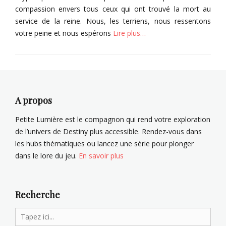
compassion envers tous ceux qui ont trouvé la mort au
service de la reine. Nous, les terriens, nous ressentons
votre peine et nous espérons
Lire plus…
Categories
L
e
s
É
A propos
v
e
Petite Lumière est le compagnon qui rend votre exploration
i
de l’univers de Destiny plus accessible. Rendez-vous dans
l
les hubs thématiques ou lancez une série pour plonger
l
dans le lore du jeu.
En savoir plus
é
s
d
u
Recherche
R
Search
é
c
for: