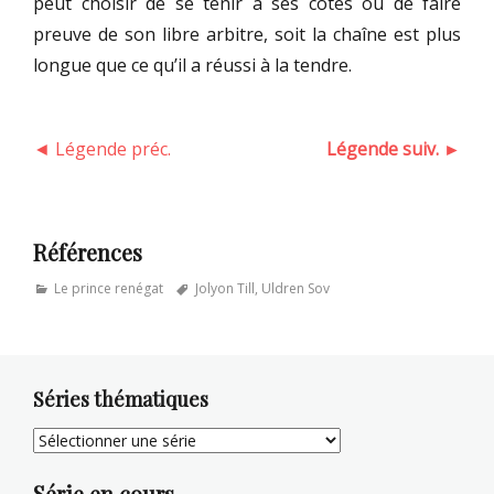
peut choisir de se tenir à ses côtés ou de faire
preuve de son libre arbitre, soit la chaîne est plus
longue que ce qu’il a réussi à la tendre.
◄ Légende préc.
Légende suiv. ►
Références
Categories
Tags
Le prince renégat
Jolyon Till
,
Uldren Sov
Séries thématiques
Série en cours