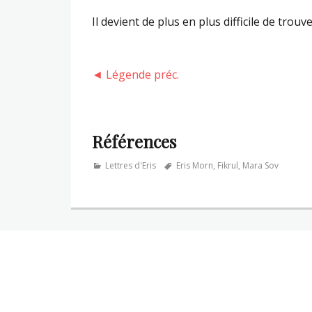
Il devient de plus en plus difficile de trouv
◄ Légende préc.
Références
Categories
Tags
Lettres d'Eris
Eris Morn
,
Fikrul
,
Mara Sov