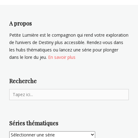
n
G
s
r
f
i
o
m
A propos
i
o
n
i
Petite Lumière est le compagnon qui rend votre exploration
i
r
de l’univers de Destiny plus accessible. Rendez-vous dans
l
e
les hubs thématiques ou lancez une série pour plonger
Tags
o
dans le lore du jeu.
En savoir plus
i
M
Tags
a
B
r
a
c
Recherche
r
u
Search
o
s
n
R
for:
s
e
i
n
n
,
Séries thématiques
f
S
â
l
m
o