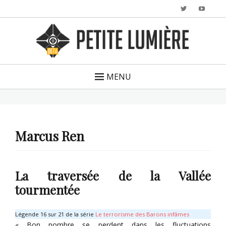
Twitter
YouTu
MENU
Marcus Ren
La traversée de la Vallée
tourmentée
Légende 16 sur 21 de la série
Le terrorisme des Barons infâmes
« Bon nombre se perdent dans les fluctuations