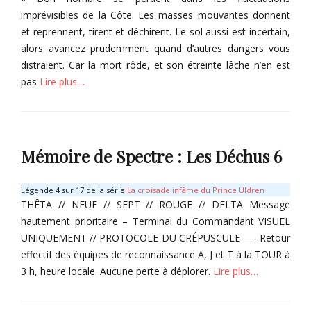
imprévisibles de la Côte. Les masses mouvantes donnent
et reprennent, tirent et déchirent. Le sol aussi est incertain,
alors avancez prudemment quand d’autres dangers vous
distraient. Car la mort rôde, et son étreinte lâche n’en est
pas
Lire plus…
Categories
L
a
Mémoire de Spectre : Les Déchus 6
f
r
o
Légende 4 sur 17 de la série
La croisade infâme du Prince Uldren
n
THÊTA // NEUF // SEPT // ROUGE // DELTA Message
t
hautement prioritaire – Terminal du Commandant VISUEL
i
UNIQUEMENT // PROTOCOLE DU CRÉPUSCULE —- Retour
è
effectif des équipes de reconnaissance A, J et T à la TOUR à
r
3 h, heure locale. Aucune perte à déplorer.
Lire plus…
e
s
Categories
a