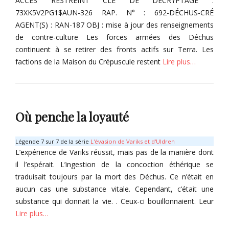
ACCÈS RESTREINT CLÉ DE DÉCRYPTAGE :
Tags
r
73XK5V2PG1$AUN-326 RAP. N° : 692-DÉCHUS-CRÉ
i
V
AGENT(S) : RAN-187 OBJ : mise à jour des renseignements
v
a
de contre-culture Les forces armées des Déchus
é
r
e
i
continuent à se retirer des fronts actifs sur Terra. Les
(
k
factions de la Maison du Crépuscule restent
Lire plus…
S
s
1
Categories
1
I
)
n
Tags
Où penche la loyauté
f
V
o
a
r
Légende 7 sur 7 de la série
L'évasion de Variks et d'Uldren
r
m
L’expérience de Variks réussit, mais pas de la manière dont
i
a
il l’espérait. L’ingestion de la concoction éthérique se
k
t
traduisait toujours par la mort des Déchus. Ce n’était en
s
i
,
aucun cas une substance vitale. Cependant, c’était une
o
V
substance qui donnait la vie. . Ceux-ci bouillonnaient. Leur
n
i
s
Lire plus…
g
v