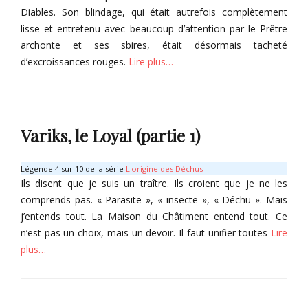
Diables. Son blindage, qui était autrefois complètement
lisse et entretenu avec beaucoup d’attention par le Prêtre
archonte et ses sbires, était désormais tacheté
d’excroissances rouges.
Lire plus…
Categories
G
r
Variks, le Loyal (partie 1)
i
m
o
Légende 4 sur 10 de la série
L'origine des Déchus
i
Ils disent que je suis un traître. Ils croient que je ne les
r
comprends pas. « Parasite », « insecte », « Déchu ». Mais
e
j’entends tout. La Maison du Châtiment entend tout. Ce
Tags
n’est pas un choix, mais un devoir. Il faut unifier toutes
Lire
A
plus…
R
I
Categories
A
,
G
S
r