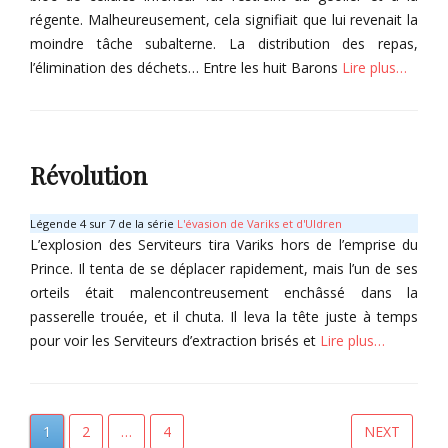
V
f
o
régente. Malheureusement, cela signifiait que lui revenait la
a
â
y
moindre tâche subalterne. La distribution des repas,
r
m
a
i
l’élimination des déchets… Entre les huit Barons
Lire plus…
e
l
k
Tags
s
s
Categories
,
B
,
F
a
L
V
i
r
e
Révolution
i
k
o
p
g
r
n
l
r
u
s
u
Légende 4 sur 7 de la série
L'évasion de Variks et d'Uldren
i
l
i
s
L’explosion des Serviteurs tira Variks hors de l’emprise du
s
,
n
l
Prince. Il tenta de se déplacer rapidement, mais l’un de ses
U
f
o
orteils était malencontreusement enchâssé dans la
l
â
y
passerelle trouée, et il chuta. Il leva la tête juste à temps
d
m
a
pour voir les Serviteurs d’extraction brisés et
Lire plus…
r
e
l
Tags
e
s
Categories
n
,
P
S
F
é
L
o
i
t
e
PAGE
PAGE
PAGE
1
2
…
4
NEXT
v
k
r
p