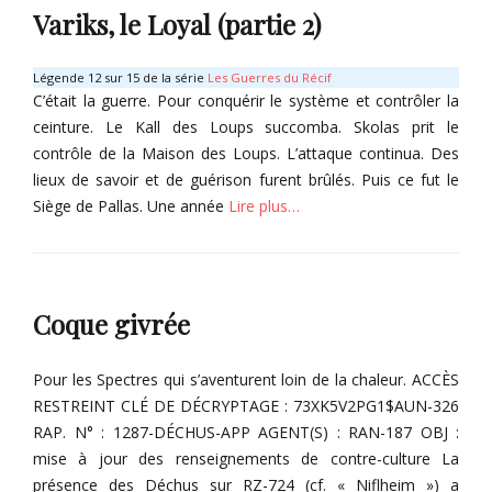
Variks, le Loyal (partie 2)
e
i
p
m
i
o
Légende 12 sur 15 de la série
Les Guerres du Récif
k
i
C’était la guerre. Pour conquérir le système et contrôler la
s
r
ceinture. Le Kall des Loups succomba. Skolas prit le
,
e
contrôle de la Maison des Loups. L’attaque continua. Des
Tags
V
lieux de savoir et de guérison furent brûlés. Puis ce fut le
a
V
Siège de Pallas. Une année
Lire plus…
r
a
i
r
Categories
k
i
s
k
G
s
r
Coque givrée
i
m
o
Pour les Spectres qui s’aventurent loin de la chaleur. ACCÈS
i
RESTREINT CLÉ DE DÉCRYPTAGE : 73XK5V2PG1$AUN-326
r
RAP. N° : 1287-DÉCHUS-APP AGENT(S) : RAN-187 OBJ :
e
mise à jour des renseignements de contre-culture La
Tags
S
présence des Déchus sur RZ-724 (cf. « Niflheim ») a