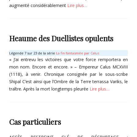
k
augmenté considérablement
Lire plus…
o
l
Categories
a
I
s
t
Heaume des Duellistes opulents
,
e
V
m
a
s
Légende 7 sur 23 de la série
La fin fantasmée par Calus
r
,
« J’ai entrevu les victoires que votre force remportera en
i
S
mon nom. Encore et encore. » – Empereur Calus MCXVIII
k
a
(1118), à venir. Chronique consignée par le sous-scribe
s
i
Shipal C’est ainsi que l’Ombre de la Terre terrassa Variks, le
s
traître. Après la mort longtemps pleurée
Lire plus…
o
n
Categories
d
e
I
l
t
Cas particuliers
'
e
A
m
r
s