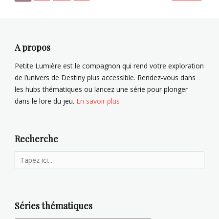
Navigation
,
r
a
l
des
V
u
V
u
articles
a
l
e
s
r
,
n
l
A propos
i
K
j
o
k
a
,
y
Petite Lumière est le compagnon qui rend votre exploration
s
m
U
a
de l’univers de Destiny plus accessible. Rendez-vous dans
a
l
l
les hubs thématiques ou lancez une série pour plonger
Tags
l
d
dans le lore du jeu.
En savoir plus
a
r
B
R
e
a
i
n
r
o
S
o
Recherche
r
o
n
,
v
s
Search
P
,
i
for:
é
V
n
t
a
f
r
r
â
Séries thématiques
a
i
m
V
k
e