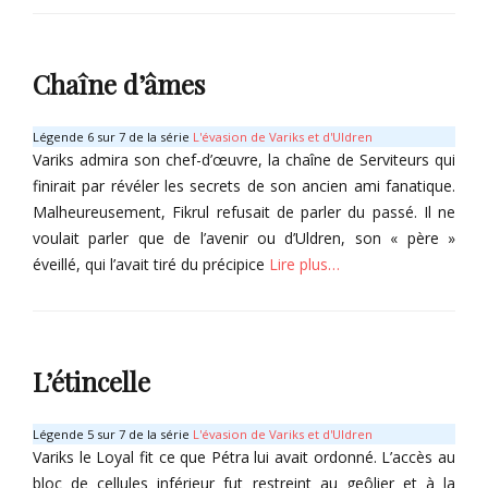
r
o
Categories
i
l
L
s
é
e
Chaîne d’âmes
e
p
s
l
Tags
u
Légende 6 sur 7 de la série
L'évasion de Variks et d'Uldren
F
s
Variks admira son chef-d’œuvre, la chaîne de Serviteurs qui
i
l
finirait par révéler les secrets de son ancien ami fanatique.
k
o
Malheureusement, Fikrul refusait de parler du passé. Il ne
r
y
voulait parler que de l’avenir ou d’Uldren, son « père »
u
a
l
éveillé, qui l’avait tiré du précipice
Lire plus…
l
,
Tags
M
Categories
B
i
a
L
t
r
e
L’étincelle
h
o
p
r
n
l
a
s
u
Légende 5 sur 7 de la série
L'évasion de Variks et d'Uldren
x
i
s
Variks le Loyal fit ce que Pétra lui avait ordonné. L’accès au
,
n
l
bloc de cellules inférieur fut restreint au geôlier et à la