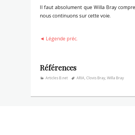
Il faut absolument que Willa Bray compre
nous continuons sur cette voie.
◄ Légende préc.
Références
Categories
Tags
Articles B.net
ARIA
,
Clovis Bray
,
Willa Bray