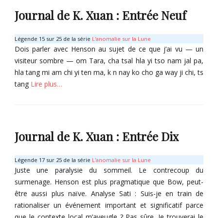
K
o
o
o
1
Journal de K. Xuan : Entrée Neuf
v
n
l
i
d
l
s
e
e
Légende 15 sur 25 de la série
L'anomalie sur la Lune
B
s
c
Dois parler avec Henson au sujet de ce que j’ai vu — un
r
O
t
visiteur sombre — om Tara, cha tsal hla yi tso nam jal pa,
a
m
o
hla tang mi am chi yi ten ma, k n nay ko cho ga way ji chi, ts
y
b
r
tang
Lire plus…
,
r
B
K
e
a
Categories
u
s
s
a
C
Tags
t
n
o
C
i
Journal de K. Xuan : Entrée Dix
g
l
l
o
X
l
o
n
u
e
v
d
Légende 17 sur 25 de la série
L'anomalie sur la Lune
a
c
i
e
Juste une paralysie du sommeil. Le contrecoup du
n
t
s
s
surmenage. Henson est plus pragmatique que Bow, peut-
,
o
B
O
être aussi plus naïve. Analyse Sati : Suis-je en train de
P
r
r
m
rationaliser un événement important et significatif parce
r
B
a
b
que le contexte local m’aveugle ? Pas sûre. Je trouverai le
o
a