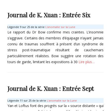
a
C
s
o
t
Journal de K. Xuan : Entrée Six
l
i
l
o
e
n
Légende 9 sur 25 de la série
L'anomalie sur la Lune
c
d
Le rapport du Dr Bow confirme mes craintes. L’insomnie
t
e
s’aggrave. Certains des membres d’équipage n’ayant jamais
o
s
connu de traumas souffrent à présent d’un syndrome de
r
O
stress post-traumatique résultant de cauchemars
B
m
particulièrement réalistes. Bow suggère une rotation des
a
b
s
tours de garde, limitant les expositions à 30
Lire plus…
r
t
e
i
Categories
s
o
C
Tags
n
o
K
Journal de K. Xuan : Entrée Sept
d
l
u
e
l
a
s
e
n
Légende 11 sur 25 de la série
L'anomalie sur la Lune
O
c
g
Yan et Loftus font des progrès sur la « source distante » qui
m
t
X