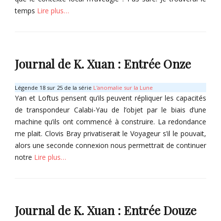
y
r
j
s
temps
Lire plus…
,
e
e
t
K
s
t
i
Tags
Categories
u
K
o
a
K
C
1
n
n
u
o
Journal de K. Xuan : Entrée Onze
d
g
a
l
e
X
n
l
s
u
g
e
Légende 18 sur 25 de la série
L'anomalie sur la Lune
O
a
X
c
Yan et Loftus pensent qu’ils peuvent répliquer les capacités
m
n
u
t
de transpondeur Calabi-Yau de l’objet par le biais d’une
b
,
a
o
machine qu’ils ont commencé à construire. La redondance
r
P
n
r
me plait. Clovis Bray privatiserait le Voyageur s’il le pouvait,
e
r
,
B
s
alors une seconde connexion nous permettrait de continuer
o
P
a
Tags
j
r
s
notre
Lire plus…
K
e
o
t
u
t
j
i
Categories
a
K
e
o
C
n
1
t
n
o
g
Journal de K. Xuan : Entrée Douze
K
d
l
X
1
e
l