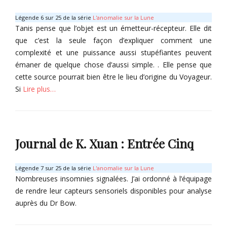
Légende 6 sur 25 de la série
L'anomalie sur la Lune
Tanis pense que l’objet est un émetteur-récepteur. Elle dit
que c’est la seule façon d’expliquer comment une
complexité et une puissance aussi stupéfiantes peuvent
émaner de quelque chose d’aussi simple. . Elle pense que
cette source pourrait bien être le lieu d’origine du Voyageur.
Si
Lire plus…
Categories
C
o
Journal de K. Xuan : Entrée Cinq
l
l
e
Légende 7 sur 25 de la série
L'anomalie sur la Lune
c
Nombreuses insomnies signalées. J’ai ordonné à l’équipage
t
de rendre leur capteurs sensoriels disponibles pour analyse
o
auprès du Dr Bow.
r
B
Categories