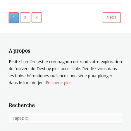
j
Tags
Categories
t
e
K
i
C
t
u
o
o
PAGE
PAGE
PAGE
1
2
3
NEXT
Navigation
K
a
n
l
1
n
d
l
des
g
e
e
articles
X
s
c
u
O
t
A propos
a
m
o
n
b
r
Petite Lumière est le compagnon qui rend votre exploration
,
r
B
de l’univers de Destiny plus accessible. Rendez-vous dans
P
e
a
les hubs thématiques ou lancez une série pour plonger
r
s
s
dans le lore du jeu.
En savoir plus
Tags
o
t
j
A
i
e
l
o
t
t
n
Recherche
K
o
d
1
n
e
Search
B
s
for:
r
O