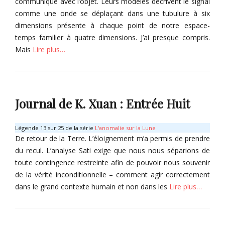
communique avec l’objet. Leurs modèles décrivent le signal
b
o
u
comme une onde se déplaçant dans une tubulure à six
r
r
a
dimensions présente à chaque point de notre espace-
e
B
n
s
temps familier à quatre dimensions. J’ai presque compris.
a
,
Tags
s
Mais
Lire plus…
P
K
t
r
u
i
Categories
o
a
o
j
C
n
n
e
o
g
Journal de K. Xuan : Entrée Huit
d
t
l
X
e
K
l
u
s
1
e
Légende 13 sur 25 de la série
L'anomalie sur la Lune
a
O
,
c
De retour de la Terre. L’éloignement m’a permis de prendre
n
m
V
t
du recul. L’analyse Sati exige que nous nous séparions de
,
b
o
o
toute contingence restreinte afin de pouvoir nous souvenir
P
r
y
r
r
de la vérité inconditionnelle – comment agir correctement
e
a
B
o
s
dans le grand contexte humain et non dans les
Lire plus…
g
a
j
Tags
e
s
e
C
Categories
u
t
t
l
r
i
C