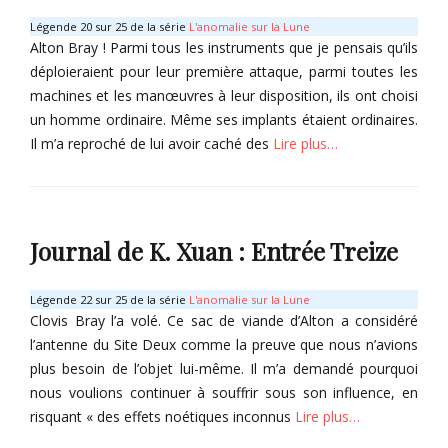
u
s
e
Légende 20 sur 25 de la série
L'anomalie sur la Lune
a
O
c
Alton Bray ! Parmi tous les instruments que je pensais qu’ils
n
m
t
déploieraient pour leur première attaque, parmi toutes les
,
b
o
machines et les manœuvres à leur disposition, ils ont choisi
P
r
r
r
un homme ordinaire. Même ses implants étaient ordinaires.
e
B
o
s
Il m’a reproché de lui avoir caché des
Lire plus…
a
j
Tags
s
e
K
Categories
t
t
u
i
C
K
a
o
o
1
Journal de K. Xuan : Entrée Treize
n
n
l
g
d
l
X
e
e
Légende 22 sur 25 de la série
L'anomalie sur la Lune
u
s
c
Clovis Bray l’a volé. Ce sac de viande d’Alton a considéré
a
O
t
l’antenne du Site Deux comme la preuve que nous n’avions
n
m
o
plus besoin de l’objet lui-même. Il m’a demandé pourquoi
,
b
r
nous voulions continuer à souffrir sous son influence, en
P
r
B
r
risquant « des effets noétiques inconnus
Lire plus…
e
a
o
s
s