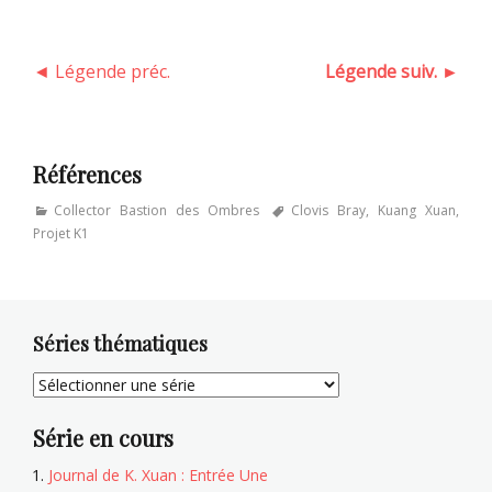
◄ Légende préc.
Légende suiv. ►
Références
Categories
Tags
Collector Bastion des Ombres
Clovis Bray
,
Kuang Xuan
,
Projet K1
Séries thématiques
Série en cours
Journal de K. Xuan : Entrée Une