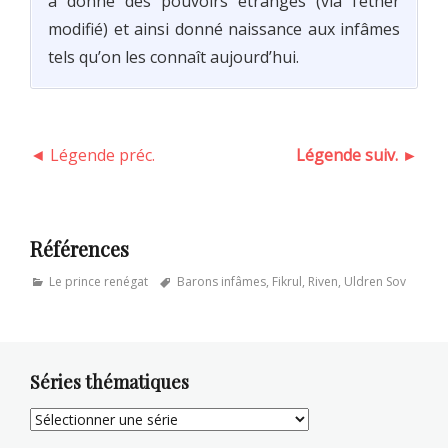
a donné des pouvoirs étranges (via l’éther
modifié) et ainsi donné naissance aux infâmes
tels qu’on les connaît aujourd’hui.
◄ Légende préc.
Légende suiv. ►
Références
Categories
Tags
Le prince renégat
Barons infâmes
,
Fikrul
,
Riven
,
Uldren Sov
Séries thématiques