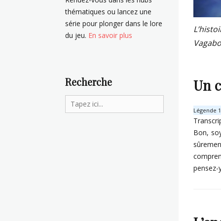
thématiques ou lancez une
série pour plonger dans le lore
L’histo
du jeu.
En savoir plus
Vagabon
Recherche
Un c
Search
Légende 1 
for:
Transcri
Bon, soy
sûremen
comprend
pensez-
Categorie
T
r
a