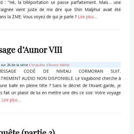
d : “Hé, la téléportation se passe parfaitement. Mais… une
araignée vient juste de me dire que Shin Malphur avait été
ans la ZME. Vous voyez de qui je parle ?
Lire plus…
s
age d’Aunor VIII
sur 26 de la série
L'enquête d'Aunor Mahal
ESSAGE CODÉ DE NIVEAU CORMORAN SUIT.
TREMENT AUDIO NON DISPONIBLE. Le Vagabond cherche à
une balle en pleine tête ? Sans le décret de l’Avant-garde, je
s fait un plaisir de lui en mettre une dès ce soir. Votre voyage
n
Lire plus…
s
quête (partie 3)