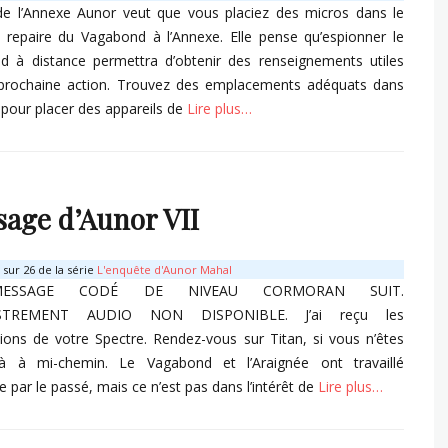
de l’Annexe Aunor veut que vous placiez des micros dans le
repaire du Vagabond à l’Annexe. Elle pense qu’espionner le
d à distance permettra d’obtenir des renseignements utiles
 prochaine action. Trouvez des emplacements adéquats dans
 pour placer des appareils de
Lire plus…
s
age d’Aunor VII
sur 26 de la série
L'enquête d'Aunor Mahal
ESSAGE CODÉ DE NIVEAU CORMORAN SUIT.
STREMENT AUDIO NON DISPONIBLE. J’ai reçu les
ions de votre Spectre. Rendez-vous sur Titan, si vous n’êtes
à à mi-chemin. Le Vagabond et l’Araignée ont travaillé
 par le passé, mais ce n’est pas dans l’intérêt de
Lire plus…
s