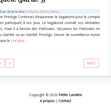
 sur 26 de la série
L'enquête d'Aunor Mahal
e Prestige Continuez d’espionner le Vagabond pour le compte
en participant à ses jeux. Le Vagabond connaît vos véritables
ns, mais il a besoin des Particules. Sécurisez les Particules en
u Gambit ou au Gambit Prestige. Devoir de surveillance Aunor
 que le
Lire plus…
s
PAGE
PAGE
2
3
NEXT
gation
cles
Copyright © 2026
Petite Lumière
A propos
|
Contact