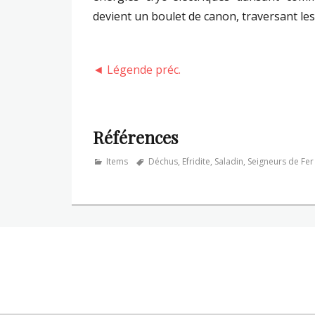
devient un boulet de canon, traversant le
◄ Légende préc.
Références
Categories
Tags
Items
Déchus
,
Efridite
,
Saladin
,
Seigneurs de Fer