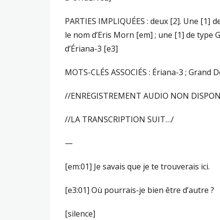
PARTIES IMPLIQUÉES : deux [2]. Une [1] d
le nom d’Eris Morn [em] ; une [1] de type 
d’Ériana-3 [e3]
MOTS-CLÉS ASSOCIÉS : Ériana-3 ; Grand Dés
//ENREGISTREMENT AUDIO NON DISPON
//LA TRANSCRIPTION SUIT…/
—
[em:01] Je savais que je te trouverais ici.
[e3:01] Où pourrais-je bien être d’autre ?
[silence]