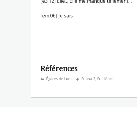
[e3:12] Elle… Elle me manque tellement…
[em:06] Je sais.
Références
Categories
Tags
Égarés de Luna
Eriana-3
,
Eris Morn