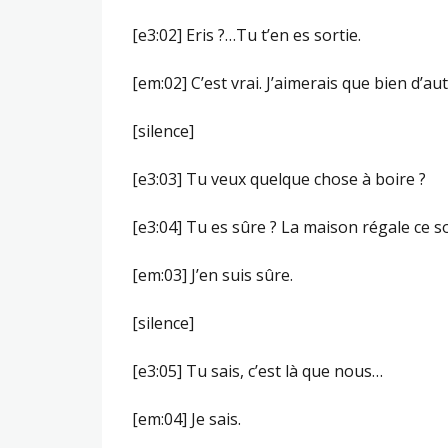
[e3:02] Eris ?…Tu t’en es sortie.
[em:02] C’est vrai. J’aimerais que bien d’a
[silence]
[e3:03] Tu veux quelque chose à boire ?
[e3:04] Tu es sûre ? La maison régale ce so
[em:03] J’en suis sûre.
[silence]
[e3:05] Tu sais, c’est là que nous…
[em:04] Je sais.