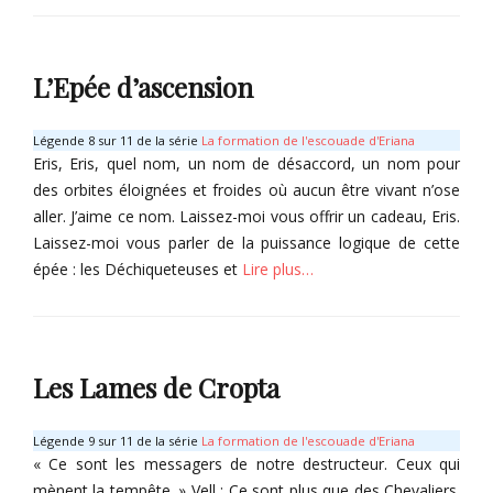
g
,
Categories
a
W
É
h
e
g
i
L’Epée d’ascension
a
N
r
i
é
Légende 8 sur 11 de la série
La formation de l'escouade d'Eriana
n
s
Eris, Eris, quel nom, un nom de désaccord, un nom pour
g
d
des orbites éloignées et froides où aucun être vivant n’ose
e
aller. J’aime ce nom. Laissez-moi vous offrir un cadeau, Eris.
L
Laissez-moi vous parler de la puissance logique de cette
u
épée : les Déchiqueteuses et
Lire plus…
n
a
Tags
Categories
O
G
m
r
Les Lames de Cropta
a
i
r
m
A
o
Légende 9 sur 11 de la série
La formation de l'escouade d'Eriana
g
i
« Ce sont les messagers de notre destructeur. Ceux qui
a
r
mènent la tempête. » Vell : Ce sont plus que des Chevaliers.