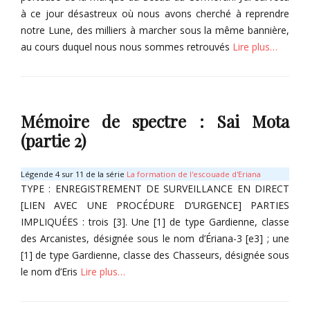
e
r
à ce jour désastreux où nous avons cherché à reprendre
L
i
notre Lune, des milliers à marcher sous la même bannière,
u
s
au cours duquel nous nous sommes retrouvés
Lire plus…
n
M
a
o
Tags
Categories
r
T
G
n
o
r
Mémoire de spectre : Sai Mota
l
i
a
m
(partie 2)
n
o
d
i
Légende 4 sur 11 de la série
La formation de l'escouade d'Eriana
r
TYPE : ENREGISTREMENT DE SURVEILLANCE EN DIRECT
e
[LIEN AVEC UNE PROCÉDURE D’URGENCE] PARTIES
Tags
IMPLIQUÉES : trois [3]. Une [1] de type Gardienne, classe
C
r
des Arcanistes, désignée sous le nom d’Ériana-3 [e3] ; une
o
[1] de type Gardienne, classe des Chasseurs, désignée sous
p
le nom d’Eris
Lire plus…
t
a
Categories
,