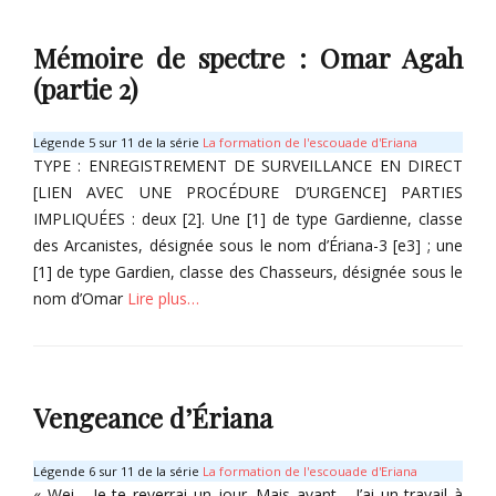
É
E
g
r
Mémoire de spectre : Omar Agah
a
i
r
(partie 2)
a
é
n
s
a
Légende 5 sur 11 de la série
La formation de l'escouade d'Eriana
d
-
TYPE : ENREGISTREMENT DE SURVEILLANCE EN DIRECT
e
3
[LIEN AVEC UNE PROCÉDURE D’URGENCE] PARTIES
L
,
IMPLIQUÉES : deux [2]. Une [1] de type Gardienne, classe
u
E
n
des Arcanistes, désignée sous le nom d’Ériana-3 [e3] ; une
r
a
[1] de type Gardien, classe des Chasseurs, désignée sous le
i
Tags
nom d’Omar
Lire plus…
s
E
M
r
Categories
o
i
É
r
a
g
n
n
Vengeance d’Ériana
a
,
a
r
T
-
é
o
Légende 6 sur 11 de la série
La formation de l'escouade d'Eriana
3
s
l
« Wei… Je te reverrai un jour. Mais avant… J’ai un travail à