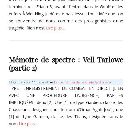
,
d
a
terminer. » – Eriana-3, avant d’entrer dans le Gouffre des
E
e
n
r
enfers À Wei Ning Je déteste par-dessus tout l’idée que l’on
L
d
i
se souviendra de nous comme des protagonistes d’une
u
s
tragédie. Rien n’est
Lire plus…
n
M
a
o
Tags
Categories
r
E
I
n
r
t
,
Mémoire de spectre : Vell Tarlowe
i
e
S
a
m
(partie 2)
a
n
s
i
Tags
a
M
Légende 7 sur 11 de la série
La formation de l'escouade d'Eriana
-
E
o
TYPE : ENREGISTREMENT DE COMBAT EN DIRECT [LIEN
3
r
t
AVEC UNE PROCÉDURE D’URGENCE] PARTIES
,
i
a
IMPLIQUÉES : deux [2]. Une [1] de type Gardien, classe des
O
a
m
n
Chasseurs, désignée sous le nom d’Omar Agah [oa] ; une
a
a
[1] de type Gardien, classe des Titans, désignée sous le
r
-
nom
Lire plus…
A
3