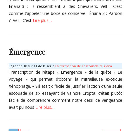
h
e
Ériana-3 : Ils ressemblent à des Chevaliers. Vell : C’est
Tags
,
comme t’appeler une boîte de conserve. Ériana-3 : Pardon
T
E
? Vell : C’est
Lire plus…
o
r
l
i
Categories
a
s
n
M
G
d
o
r
Émergence
,
r
i
V
n
m
e
,
o
Légende 10 sur 11 de la série
La formation de l'escouade d'Eriana
l
L
i
Transcription de l’étape « Émergence » de la quête « Le
l
o
r
voyage » qui permet d’obtenir la mitrailleuse exotique
T
g
e
Xénophage. « S’il était difficile de justifier l’action d’une seule
Tags
a
i
escouade de six essayant de vaincre Cropta, c’était plutôt
r
q
E
facile de comprendre comment notre désir de vengeance
l
u
r
o
e
i
avait pu nous
Lire plus…
w
d
a
e
e
n
Categories
l
a
T