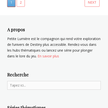
'
-
r
PAGE
PAGE
1
2
NEXT
Navigation
é
3
a
p
,
n
des
é
E
s
articles
e
r
c
,
i
r
A propos
T
s
i
o
M
p
Petite Lumière est le compagnon qui rend votre exploration
l
o
t
de l’univers de Destiny plus accessible. Rendez-vous dans
a
r
i
les hubs thématiques ou lancez une série pour plonger
n
n
o
d
,
dans le lore du jeu.
En savoir plus
n
O
s
m
(
a
i
Recherche
r
n
A
g
Search
g
a
for:
a
m
h
e
,
)
T
Tags
Séries thématiques