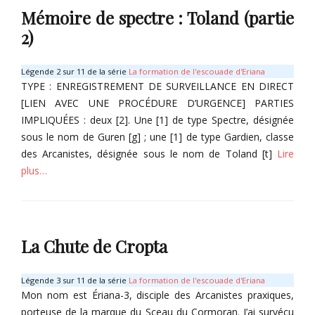
g
Mémoire de spectre : Toland (partie
a
r
2)
é
s
Légende 2 sur 11 de la série
La formation de l'escouade d'Eriana
d
TYPE : ENREGISTREMENT DE SURVEILLANCE EN DIRECT
e
[LIEN AVEC UNE PROCÉDURE D’URGENCE] PARTIES
L
IMPLIQUÉES : deux [2]. Une [1] de type Spectre, désignée
u
n
sous le nom de Guren [g] ; une [1] de type Gardien, classe
a
des Arcanistes, désignée sous le nom de Toland [t]
Lire
Tags
plus…
E
r
Categories
i
É
a
g
n
La Chute de Cropta
a
a
r
-
é
Légende 3 sur 11 de la série
La formation de l'escouade d'Eriana
3
s
Mon nom est Ériana-3, disciple des Arcanistes praxiques,
,
d
porteuse de la marque du Sceau du Cormoran. J’ai survécu
E