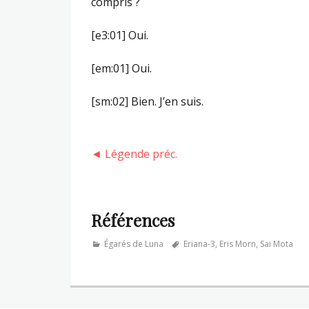
compris ?
[e3:01] Oui.
[em:01] Oui.
[sm:02] Bien. J’en suis.
◄ Légende préc.
Références
Categories
Tags
Égarés de Luna
Eriana-3
,
Eris Morn
,
Sai Mota