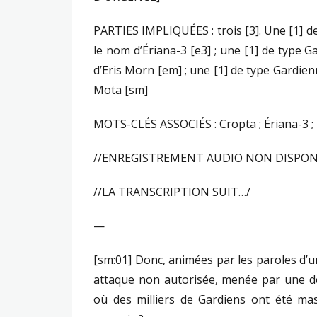
PARTIES IMPLIQUÉES : trois [3]. Une [1] d
le nom d’Ériana-3 [e3] ; une [1] de type 
d’Eris Morn [em] ; une [1] de type Gardie
Mota [sm]
MOTS-CLÉS ASSOCIÉS : Cropta ; Ériana-3 ; D
//ENREGISTREMENT AUDIO NON DISPON
//LA TRANSCRIPTION SUIT…/
—
[sm:01] Donc, animées par les paroles d’un
attaque non autorisée, menée par une d
où des milliers de Gardiens ont été mass