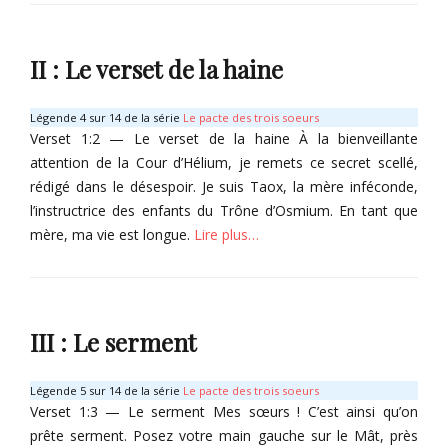
Categories
d
e
T
s
o
II : Le verset de la haine
P
m
r
e
o
s
Légende 4 sur 14 de la série
Le pacte des trois soeurs
f
d
Verset 1:2 — Le verset de la haine À la bienveillante
o
u
attention de la Cour d’Hélium, je remets ce secret scellé,
n
m
rédigé dans le désespoir. Je suis Taox, la mère inféconde,
d
a
l’instructrice des enfants du Trône d’Osmium. En tant que
e
l
mère, ma vie est longue.
Lire plus…
u
h
r
e
Categories
s
u
(
r
T
Tags
S
o
III : Le serment
2
X
m
1
i
e
)
v
s
Légende 5 sur 14 de la série
Le pacte des trois soeurs
Tags
u
d
Verset 1:3 — Le serment Mes sœurs ! C’est ainsi qu’on
O
A
u
prête serment. Posez votre main gauche sur le Mât, près
r
r
m