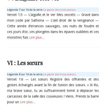
T
r
e
a
y
s
Légende 7 sur 14 de la série
Le pacte des trois soeurs
o
x
d
Verset 1:5 — L’aiguille et le ver Mes secrets — Gravé dans
x
,
u
mon code par Sathona — L’œil droit de la vengeance —
,
S
m
Cette année d’errances sauvages, ces nuits de foudre et
X
a
a
ces jours d’or, ces plongées dans les épaves oubliées et ces
i
v
l
monstres fuis
Lire plus…
v
a
h
u
t
e
Categories
A
h
u
r
û
r
T
Tags
a
n
o
VI : Les sœurs
t
,
O
m
h
X
r
e
i
y
s
Légende 8 sur 14 de la série
Le pacte des trois soeurs
v
x
d
Verset 1:6 — Les sœurs Registre des offrandes et des
u
,
u
gestes échangés avant la fin de l’union des sœurs. « Xi Ro,
A
S
m
ma brave sœur, tu as suffisamment trimé à déplacer les
r
a
a
carcasses de la salle des couveuses ! Viens. Prends la barre
a
v
l
pour un
Lire plus…
t
a
h