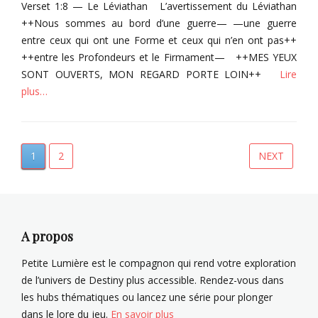
d
Verset 1:8 — Le Léviathan L’avertissement du Léviathan
A
S
u
++Nous sommes au bord d’une guerre— —une guerre
r
a
m
entre ceux qui ont une Forme et ceux qui n’en ont pas++
a
v
a
++entre les Profondeurs et le Firmament— ++MES YEUX
t
a
l
h
t
SONT OUVERTS, MON REGARD PORTE LOIN++
Lire
h
h
e
plus…
û
u
n
r
Categories
,
Tags
T
X
O
o
PAGE
PAGE
1
2
NEXT
Navigation
i
r
m
v
y
e
des
u
x
s
articles
A
,
d
r
S
u
A propos
a
a
m
t
v
a
Petite Lumière est le compagnon qui rend votre exploration
h
a
l
de l’univers de Destiny plus accessible. Rendez-vous dans
t
h
les hubs thématiques ou lancez une série pour plonger
h
e
û
dans le lore du jeu.
En savoir plus
u