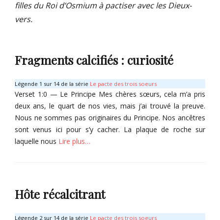
filles du Roi d’Osmium à pactiser avec les Dieux-
vers.
Fragments calcifiés : curiosité
Légende 1 sur 14 de la série
Le pacte des trois soeurs
Verset 1:0 — Le Principe Mes chères sœurs, cela m’a pris
deux ans, le quart de nos vies, mais j’ai trouvé la preuve.
Nous ne sommes pas originaires du Principe. Nos ancêtres
sont venus ici pour s’y cacher. La plaque de roche sur
laquelle nous
Lire plus…
Categories
G
r
Hôte récalcitrant
i
m
o
Légende 2 sur 14 de la série
Le pacte des trois soeurs