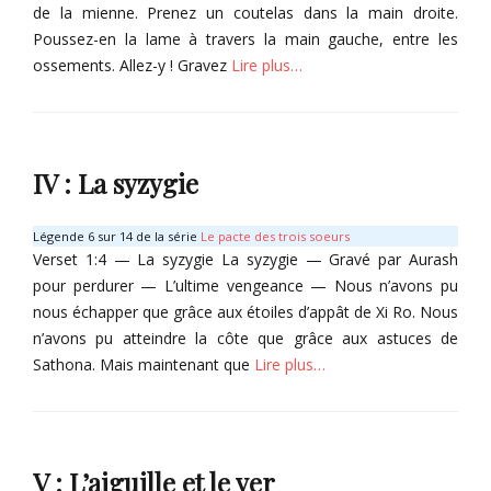
de la mienne. Prenez un coutelas dans la main droite.
y
a
a
Poussez-en la lame à travers la main gauche, entre les
x
t
l
ossements. Allez-y ! Gravez
Lire plus…
,
h
h
X
e
Categories
i
u
v
r
T
Tags
u
o
IV : La syzygie
A
O
m
r
r
e
a
y
s
Légende 6 sur 14 de la série
Le pacte des trois soeurs
t
x
d
Verset 1:4 — La syzygie La syzygie — Gravé par Aurash
h
,
u
pour perdurer — L’ultime vengeance — Nous n’avons pu
S
m
nous échapper que grâce aux étoiles d’appât de Xi Ro. Nous
a
a
n’avons pu atteindre la côte que grâce aux astuces de
v
l
Sathona. Mais maintenant que
Lire plus…
a
h
t
e
Categories
h
u
û
r
T
Tags
n
o
V : L’aiguille et le ver
,
O
m