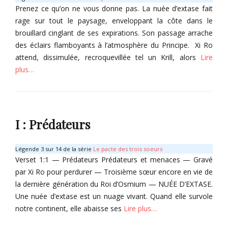
i
Prenez ce qu’on ne vous donne pas. La nuée d’extase fait
r
rage sur tout le paysage, enveloppant la côte dans le
e
brouillard cinglant de ses expirations. Son passage arrache
Tags
des éclairs flamboyants à l’atmosphère du Principe. Xi Ro
O
attend, dissimulée, recroquevillée tel un Krill, alors
Lire
r
y
plus…
x
,
Categories
S
I
a
t
I : Prédateurs
v
e
a
m
t
s
Légende 3 sur 14 de la série
Le pacte des trois soeurs
h
,
Verset 1:1 — Prédateurs Prédateurs et menaces — Gravé
û
S
par Xi Ro pour perdurer — Troisième sœur encore en vie de
n
a
la dernière génération du Roi d’Osmium — NUÉE D’EXTASE.
i
Une nuée d’extase est un nuage vivant. Quand elle survole
s
notre continent, elle abaisse ses
Lire plus…
o
n