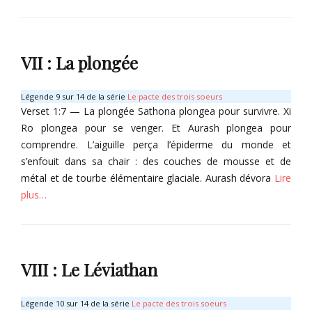
h
t
e
Categories
h
u
û
r
T
Tags
n
o
VII : La plongée
,
O
m
X
r
e
i
y
s
Légende 9 sur 14 de la série
Le pacte des trois soeurs
v
x
d
Verset 1:7 — La plongée Sathona plongea pour survivre. Xi
u
,
u
Ro plongea pour se venger. Et Aurash plongea pour
A
S
m
comprendre. L’aiguille perça l’épiderme du monde et
r
a
a
s’enfouit dans sa chair : des couches de mousse et de
a
v
l
métal et de tourbe élémentaire glaciale. Aurash dévora
Lire
t
a
h
h
t
e
plus…
h
u
û
r
Categories
Tags
n
T
,
O
o
VIII : Le Léviathan
X
r
m
i
y
e
v
x
s
Légende 10 sur 14 de la série
Le pacte des trois soeurs
u
,