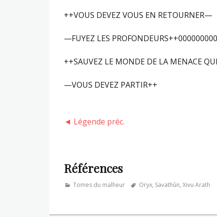
++VOUS DEVEZ VOUS EN RETOURNER—
—FUYEZ LES PROFONDEURS++000000000
++SAUVEZ LE MONDE DE LA MENACE QU
—VOUS DEVEZ PARTIR++
◄ Légende préc.
Références
Categories
Tags
Tomes du malheur
Oryx
,
Savathûn
,
Xivu Arath