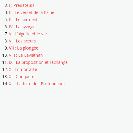
I : Prédateurs
II : Le verset de la haine
III : Le serment
IV : La syzygie
V : L’aiguille et le ver
VI : Les sœurs
VII : La plongée
VIII : Le Léviathan
IX : La proposition et l’échange
X : Immortalité
XI : Conquête
XII : La fuite des Profondeurs