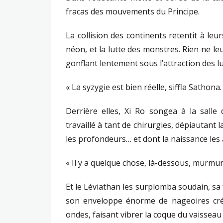
fracas des mouvements du Principe.
La collision des continents retentit à leur
néon, et la lutte des monstres. Rien ne l
gonflant lentement sous l’attraction des l
« La syzygie est bien réelle, siffla Sathon
Derrière elles, Xi Ro songea à la salle
travaillé à tant de chirurgies, dépiautant l
les profondeurs… et dont la naissance les 
« Il y a quelque chose, là-dessous, murmur
Et le Léviathan les surplomba soudain, sa
son enveloppe énorme de nageoires crép
ondes, faisant vibrer la coque du vaisseau a