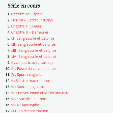
Série en cours
Chapitre IV : Espoir
Noru’usk, Serviteur d’Oryx
Chapitre I : Coeurs
Chapitre II – Demeurer
I.I : Sang souillé et os brisé
I.II : Sang souillé et os brisé
I.III : Sang souillé et os brisé
I.IV : Sang souillé et os brisé
II : Un public avec carnage
III : Fosse du cercle de rituel
IV : Sport sanglant
V : Sinistre machination
VI : Sport sanguinaire
VII : Le Sectionné et la Déconstruite
VIII : Sacrifice du moi
VIII.X : Apocryphe
IX.I : La déconstruction